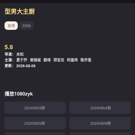
20240807期
20240812期
型男大主厨
20240813期
20240814期
台湾
2006
20240815期
20240819期
5.8
20240820期
20240821期
导演：
未知
主演：
夏于乔
曾国城
殷琦
郑坚克
阿基师
陈乔恩
20240822期
20240826期
更新：
2026-08-06
20240827期
20240828期
20240829期
20240902期
播放1080zyk
20240903期
20240904期
20240905期
20240909期