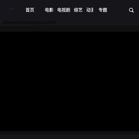
首页
电影
电视剧
综艺
动漫
专题
短剧大全
体育
资
20240416期
20240417期
../libs/web/notice/popup.html
20240418期
20240429期
20240501期
20240502期
20240507期
20240508期
20240722期
20240723期
20240724期
20240729期
20240730期
20240801期
20240805期
20240806期