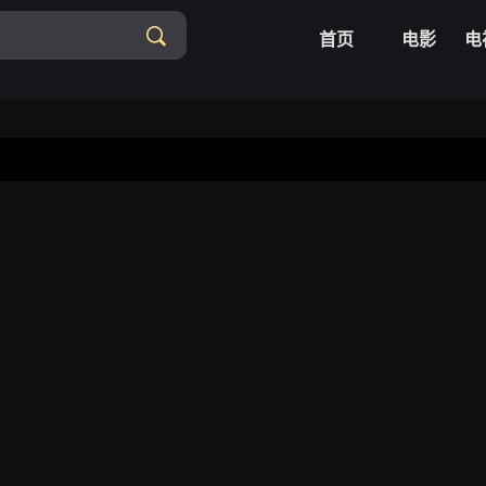
首页
电影
电