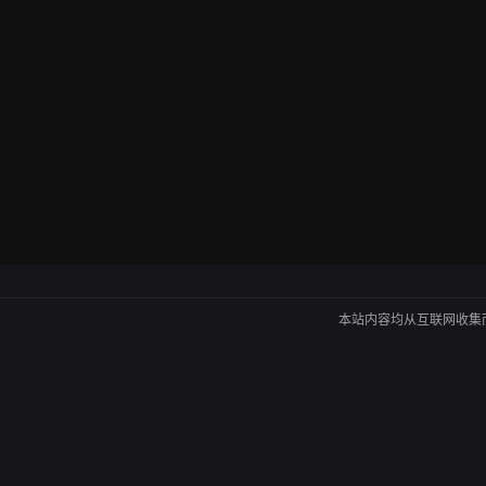
本站内容均从互联网收集