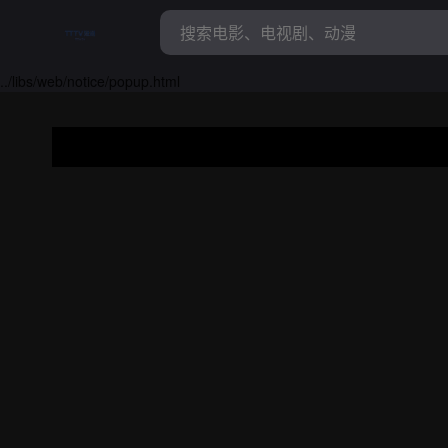
../libs/web/notice/popup.html