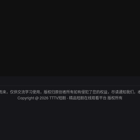
而来，仅供交流学习使用，版权归原创者所有如有侵犯了您的权益，尽请通知我们，
Copyright @ 2026 TTTV短剧 - 精品短剧在线观看平台 版权所有