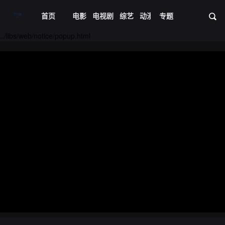
首页
电影
电视剧
综艺
动漫
专题
短剧大全
体育
资
20221027期
20221031期
../libs/web/notice/popup.html
20221101期
20221102期
20221103期
20221108期
20221109期
20221110期
20221114期
20221115期
20221116期
20221117期
20221121期
20221122期
20221123期
20221124期