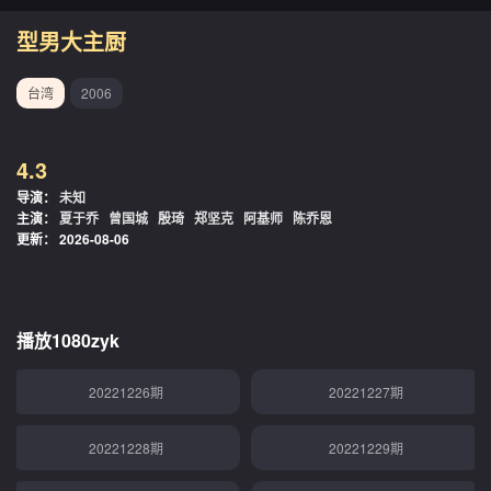
20221128期
20221129期
型男大主厨
20221205期
20221206期
台湾
2006
20221207期
20221208期
4.3
20221212期
20221213期
导演：
未知
主演：
夏于乔
曾国城
殷琦
郑坚克
阿基师
陈乔恩
20221214期
20221215期
更新：
2026-08-06
20221219期
20221220期
20221221期
20221222期
播放1080zyk
20221226期
20221227期
20221228期
20221229期