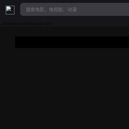
../libs/web/notice/popup.html