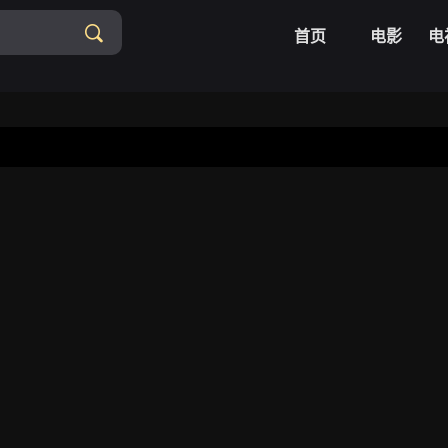
首页
电影
电