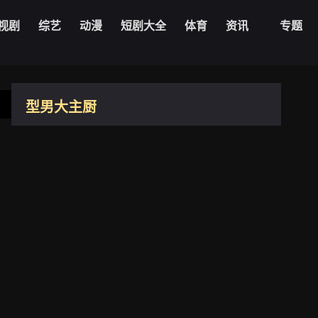
20230925期
20230926期
视剧
综艺
动漫
短剧大全
体育
资讯
专题
20230927期
20230928期
20231002期
20231003期
20221012期
型男大主厨
20231004期
20231005期
20221013期
台湾
2006
20231009期
20231010期
20221017期
20221019期
20231011期
20231012期
8.4
20221020期
导演：
未知
20231016期
20231017期
主演：
夏于乔
曾国城
殷琦
郑坚克
阿基师
陈乔恩
20221020期
更新：
2026-08-06
20231018期
20231019期
20221025期
20221026期
20231023期
20231024期
20221027期
播放1080zyk
20231025期
20231026期