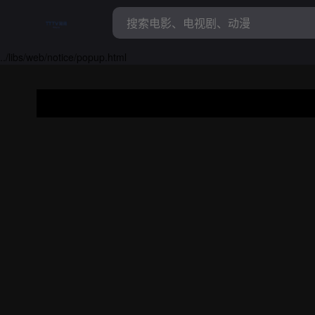
../libs/web/notice/popup.html