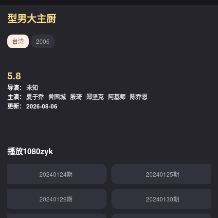
20231228期
20240101期
型男大主厨
20240102期
20240103期
台湾
2006
20240104期
20240108期
5.8
20240109期
20240110期
导演：
未知
主演：
夏于乔
曾国城
殷琦
郑坚克
阿基师
陈乔恩
20240115期
20240116期
更新：
2026-08-06
20240117期
20240118期
20240122期
20240123期
播放1080zyk
20240124期
20240125期
20240129期
20240130期