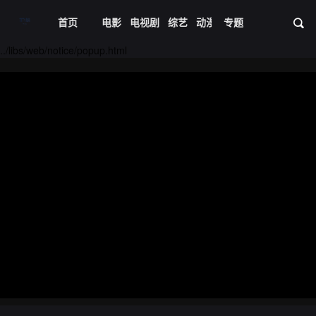
首页
电影
电视剧
综艺
动漫
专题
短剧大全
体育
资
20231130期
20231204期
../libs/web/notice/popup.html
20231205期
20231206期
20231207期
20231211期
20231212期
20231213期
20231214期
20231218期
20231219期
20231220期
20231221期
20231225期
20231226期
20231227期