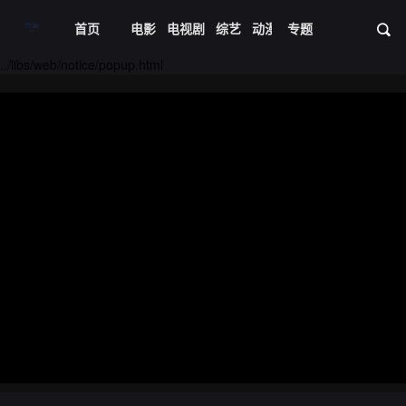
首页
电影
电视剧
综艺
动漫
专题
短剧大全
体育
资
20230726期
20230727期
../libs/web/notice/popup.html
20230731期
20230801期
20230802期
20230803期
20230807期
20230808期
20230809期
20230810期
20230814期
20230815期
20230816期
20230817期
20230821期
20230822期