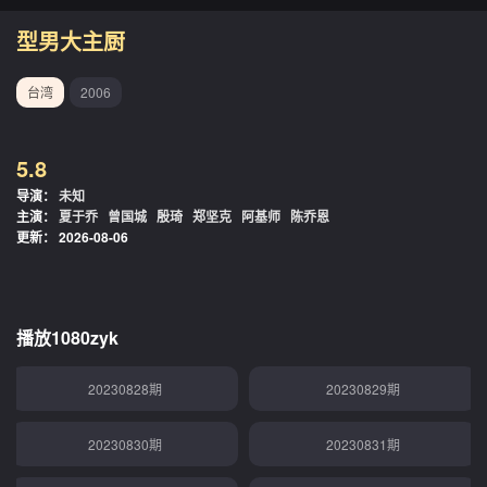
20230802期
20230803期
型男大主厨
20230807期
20230808期
台湾
2006
20230809期
20230810期
5.8
20230814期
20230815期
导演：
未知
主演：
夏于乔
曾国城
殷琦
郑坚克
阿基师
陈乔恩
20230816期
20230817期
更新：
2026-08-06
20230821期
20230822期
20230823期
20230824期
播放1080zyk
20230828期
20230829期
20230830期
20230831期