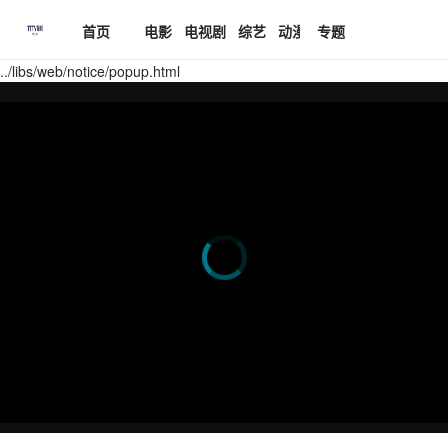
首页
电影
电视剧
综艺
动漫
专题
短剧大全
体育
资
20230216期
20230220期
../libs/web/notice/popup.html
20230221期
20230222期
20230223期
20230227期
20230228期
20230301期
20230302期
20230306期
20230307期
20230308期
20230313期
20230314期
20230315期
20230316期