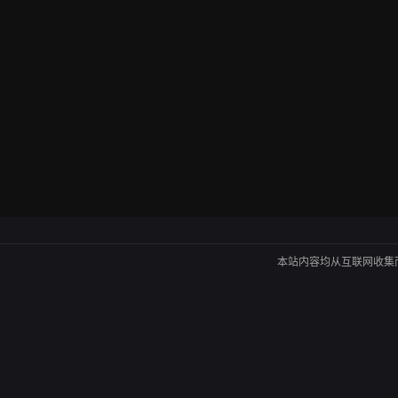
本站内容均从互联网收集