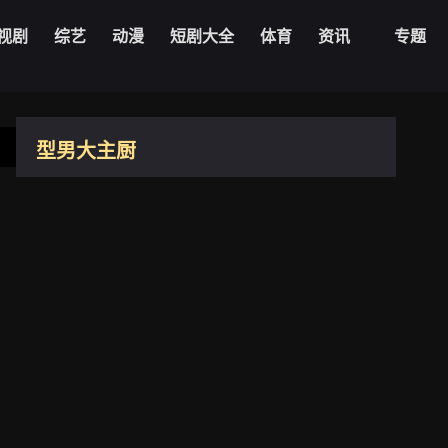
20230515期
20230516期
视剧
综艺
动漫
短剧大全
体育
资讯
专题
20230517期
20230518期
20230522期
20230523期
20221012期
型男大主厨
20230524期
20230525期
20221013期
台湾
2006
20230529期
20230530期
20221017期
20221019期
20230531期
20230601期
5.8
20221020期
导演：
未知
20230605期
20230606期
主演：
夏于乔
曾国城
殷琦
郑坚克
阿基师
陈乔恩
20221020期
更新：
2026-08-06
20230607期
20230608期
20221025期
20221026期
20230612期
20230613期
20221027期
播放1080zyk
20230614期
20230615期