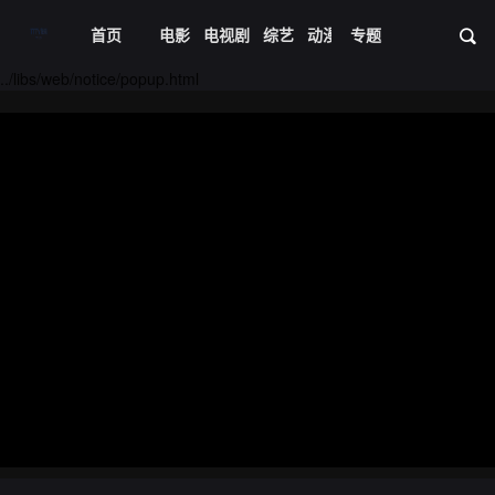
首页
电影
电视剧
综艺
动漫
专题
短剧大全
体育
资
20230329期
20230330期
../libs/web/notice/popup.html
20230403期
20230404期
20230405期
20230406期
20230410期
20230411期
20230412期
20230413期
20230417期
20230418期
20230419期
20230420期
20230424期
20230425期