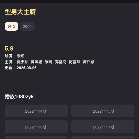
20221017期
20221019期
型男大主厨
20221020期
20221020期
台湾
2006
20221025期
20221026期
5.8
20221027期
20221031期
导演：
未知
主演：
夏于乔
曾国城
殷琦
郑坚克
阿基师
陈乔恩
20221101期
20221102期
更新：
2026-08-06
20221103期
20221108期
20221109期
20221110期
播放1080zyk
20221114期
20221115期
20221116期
20221117期