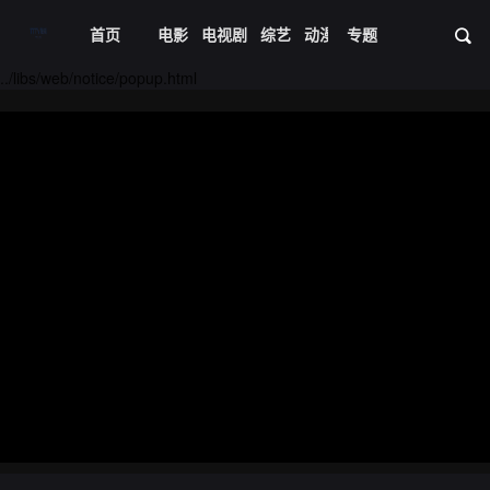
首页
电影
电视剧
综艺
动漫
专题
短剧大全
体育
资
../libs/web/notice/popup.html
20221012期
20221013期