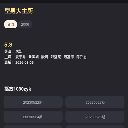
20230426期
20230427期
型男大主厨
20230501期
20230502期
台湾
2006
20230503期
20230504期
5.8
20230508期
20230509期
导演：
未知
主演：
夏于乔
曾国城
殷琦
郑坚克
阿基师
陈乔恩
20230510期
20230511期
更新：
2026-08-06
20230515期
20230516期
20230517期
20230518期
播放1080zyk
20230522期
20230523期
20230524期
20230525期