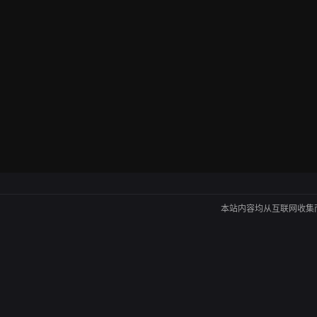
本站内容均从互联网收集