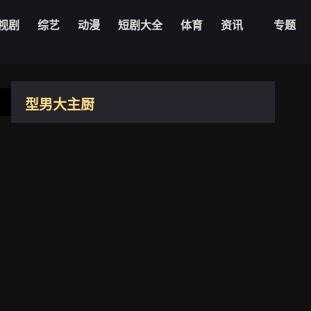
20230517期
20230518期
视剧
综艺
动漫
短剧大全
体育
资讯
专题
20230522期
20230523期
20230524期
20230525期
20221012期
型男大主厨
20230529期
20230530期
20221013期
台湾
2006
20230531期
20230601期
20221017期
20221019期
20230605期
20230606期
5.8
20221020期
导演：
未知
20230607期
20230608期
主演：
夏于乔
曾国城
殷琦
郑坚克
阿基师
陈乔恩
20221020期
更新：
2026-08-06
20230612期
20230613期
20221025期
20221026期
20230614期
20230615期
20221027期
播放1080zyk
20230619期
20230620期