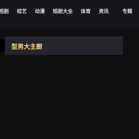
视剧
综艺
动漫
短剧大全
体育
资讯
专题
20221012期
型男大主厨
20221013期
台湾
2006
20221012期
20221013期
20221017期
20221019期
20221017期
20221019期
5.8
20221020期
导演：
未知
20221020期
20221020期
主演：
夏于乔
曾国城
殷琦
郑坚克
阿基师
陈乔恩
20221020期
更新：
2026-08-06
20221025期
20221026期
20221025期
20221026期
20221027期
20221031期
20221027期
播放1080zyk
20221101期
20221102期