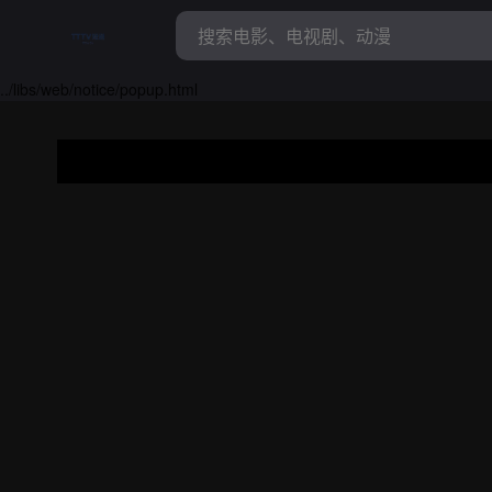
../libs/web/notice/popup.html