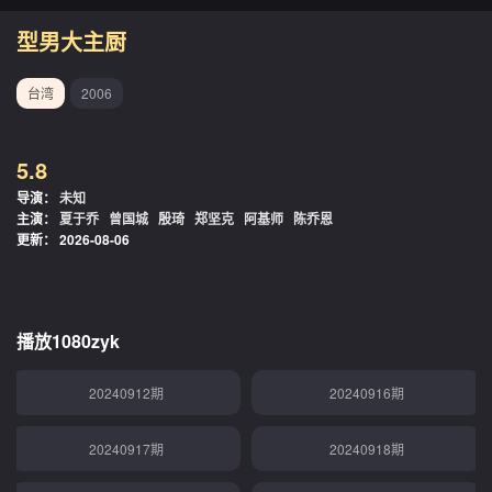
20240820期
20240821期
型男大主厨
20240822期
20240826期
台湾
2006
20240827期
20240828期
5.8
20240829期
20240902期
导演：
未知
主演：
夏于乔
曾国城
殷琦
郑坚克
阿基师
陈乔恩
20240903期
20240904期
更新：
2026-08-06
20240905期
20240909期
20240910期
20240911期
播放1080zyk
20240912期
20240916期
20240917期
20240918期