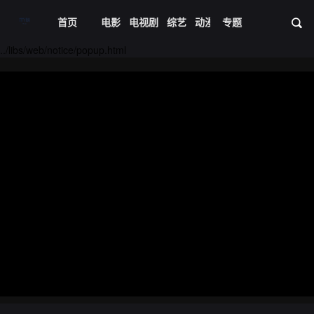
首页
电影
电视剧
综艺
动漫
专题
短剧大全
体育
资
20240507期
20240508期
../libs/web/notice/popup.html
20240722期
20240723期
20240724期
20240729期
20240730期
20240801期
20240805期
20240806期
20240807期
20240812期
20240813期
20240814期
20240815期
20240819期