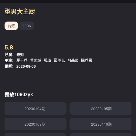
20221212期
20221213期
型男大主厨
20221214期
20221215期
台湾
2006
20221219期
20221220期
5.8
20221221期
20221222期
导演：
未知
主演：
夏于乔
曾国城
殷琦
郑坚克
阿基师
陈乔恩
20221226期
20221227期
更新：
2026-08-06
20221228期
20221229期
20230102期
20230103期
播放1080zyk
20230104期
20230105期
20230109期
20230110期