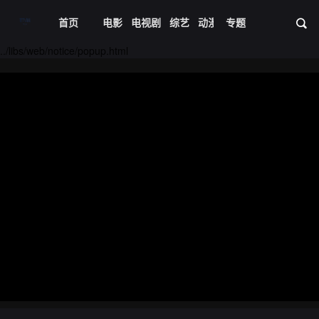
首页
电影
电视剧
综艺
动漫
专题
短剧大全
体育
资
20221109期
20221110期
../libs/web/notice/popup.html
20221114期
20221115期
20221116期
20221117期
20221121期
20221122期
20221123期
20221124期
20221128期
20221129期
20221205期
20221206期
20221207期
20221208期