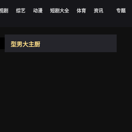
20231228期
20240101期
视剧
综艺
动漫
短剧大全
体育
资讯
专题
20240102期
20240103期
20240104期
20240108期
20221012期
型男大主厨
20240109期
20240110期
20221013期
台湾
2006
20240115期
20240116期
20221017期
20221019期
20240117期
20240118期
7.2
20221020期
导演：
未知
20240122期
20240123期
主演：
夏于乔
曾国城
殷琦
郑坚克
阿基师
陈乔恩
20221020期
更新：
2026-08-06
20240124期
20240125期
20221025期
20221026期
20240129期
20240130期
20221027期
播放1080zyk
20240131期
20240201期