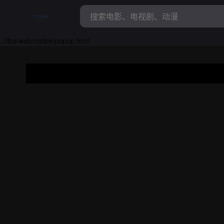
../libs/web/notice/popup.html