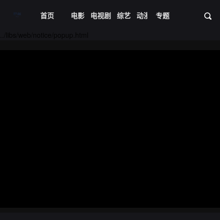
首页
电影
电视剧
综艺
动漫
专题
短剧大全
体育
资
../libs/web/notice/popup.html