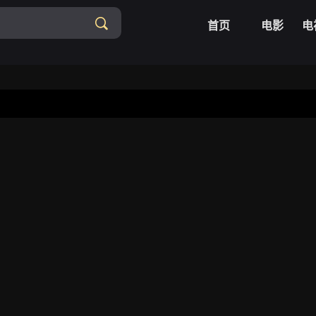
首页
电影
电