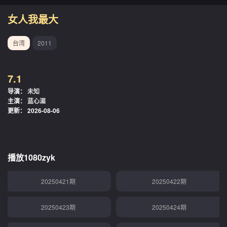
20250327期
20250331期
女人我最大
20250401期
20250402期
台湾
2011
20250403期
20250404期
7.1
20250407期
20250408期
导演：
未知
主演：
蓝心湄
20250409期
20250410期
更新：
2026-08-06
20250414期
20250415期
20250416期
20250417期
播放1080zyk
20250421期
20250422期
20250423期
20250424期