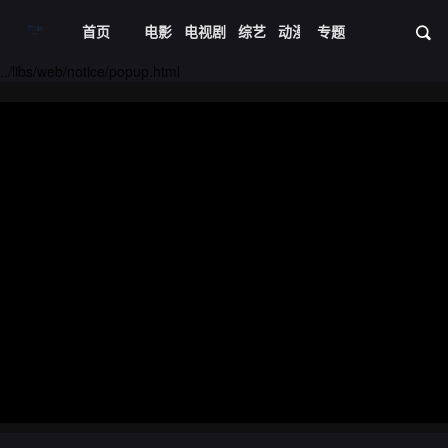
首页
电影
电视剧
综艺
动漫
专题
短剧大全
体育
资
20250227期
20250303期
../libs/web/notice/popup.html
20250304期
20250305期
20250306期
20250310期
20250311期
20250312期
20250313期
20250317期
20250318期
20250319期
20250320期
20250324期
20250325期
20250326期