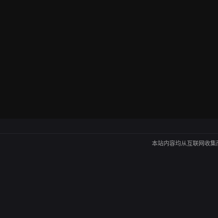
本站内容均从互联网收集