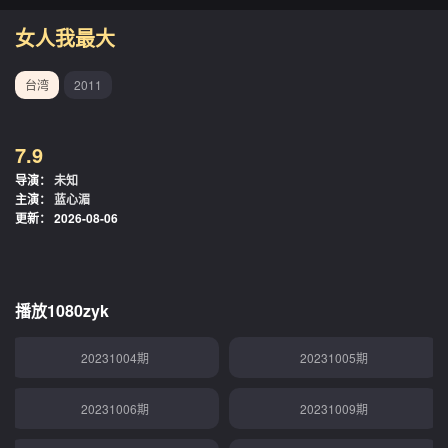
20230913期
20230915期
女人我最大
20230918期
20230919期
台湾
2011
20230920期
20230921期
7.9
20230922期
20230925期
导演：
未知
主演：
蓝心湄
20230926期
20230927期
更新：
2026-08-06
20230928期
20230929期
20231002期
20231003期
播放1080zyk
20231004期
20231005期
20231006期
20231009期