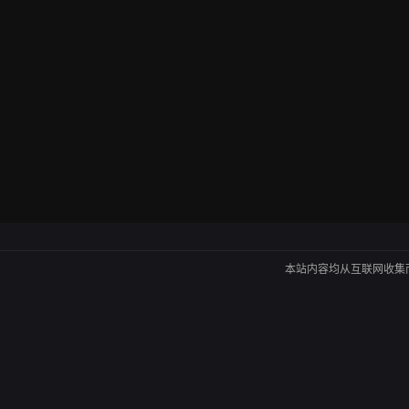
本站内容均从互联网收集