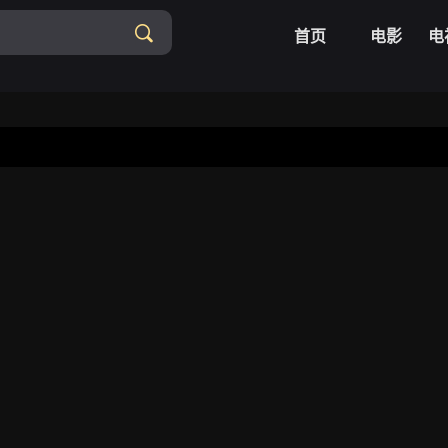
首页
电影
电