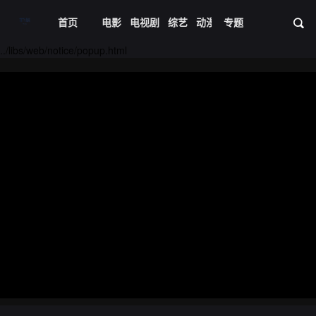
首页
电影
电视剧
综艺
动漫
专题
短剧大全
体育
资
20230531期
20230601期
../libs/web/notice/popup.html
20230602期
20230605期
20230606期
20230607期
20230608期
20230609期
20230612期
20230613期
20230614期
20230615期
20230616期
20230619期
20230620期
20230621期