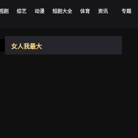
20240814期
20240815期
视剧
综艺
动漫
短剧大全
体育
资讯
专题
20240819期
20240820期
20240821期
20240822期
20221012期
女人我最大
20240826期
20240827期
20221013期
台湾
2011
20240828期
20240829期
20221014期
20221018期
20240902期
20240903期
7.9
20221019期
导演：
未知
20240904期
20240905期
主演：
蓝心湄
20221020期
更新：
2026-08-06
20240909期
20240910期
20221021期
20221024期
20240911期
20240912期
20221025期
播放1080zyk
20240913期
20240916期