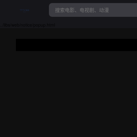
../libs/web/notice/popup.html