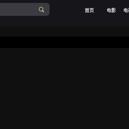
首页
电影
电