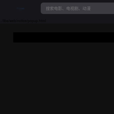
../libs/web/notice/popup.html