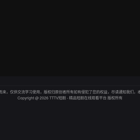
而来，仅供交流学习使用，版权归原创者所有如有侵犯了您的权益，尽请通知我们，
Copyright @ 2026 TTTV短剧 - 精品短剧在线观看平台 版权所有