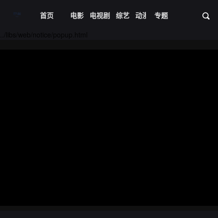
首页
电影
电视剧
综艺
动漫
专题
短剧大全
体育
资
20231227期
20231228期
../libs/web/notice/popup.html
20231229期
20240101期
20240102期
20240103期
20240104期
20240108期
20240109期
20240110期
20240111期
20240115期
20240116期
20240117期
20240118期
20240119期