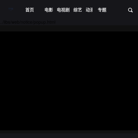
首页
电影
电视剧
综艺
动漫
专题
短剧大全
体育
资
20240430期
20240501期
../libs/web/notice/popup.html
20240502期
20240503期
20240504期
20240507期
20240508期
20240509期
20240510期
20240513期
20240514期
20240515期
20240516期
20240520期
20240521期
20240523期