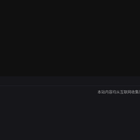
本站内容均从互联网收集