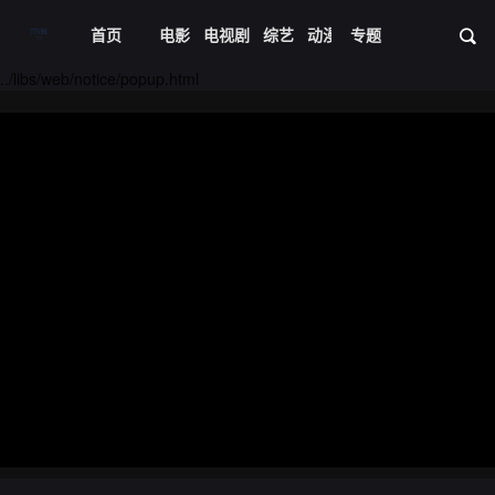
首页
电影
电视剧
综艺
动漫
专题
短剧大全
体育
资
20230315期
20230316期
../libs/web/notice/popup.html
20230317期
20230320期
20230321期
20230322期
20230323期
20230324期
20230327期
20230328期
20230329期
20230330期
20230331期
20230403期
20230404期
20230405期