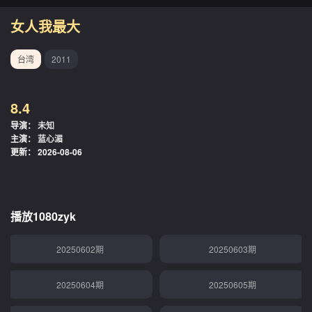
20250507期
20250508期
女人我最大
20250512期
20250513期
台湾
2011
20250514期
20250515期
8.4
20250519期
20250520期
导演：
未知
主演：
蓝心湄
20250521期
20250522期
更新：
2026-08-06
20250526期
20250527期
20250528期
20250529期
播放1080zyk
20250602期
20250603期
20250604期
20250605期