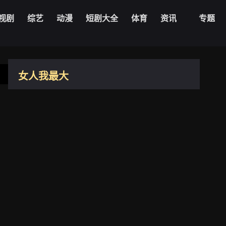
20260330期
20260331期
视剧
综艺
动漫
短剧大全
体育
资讯
专题
20260401期
20260402期
20260406期
20260407期
20221012期
女人我最大
20260408期
20260409期
20221013期
台湾
2011
20260413期
20260414期
20221014期
20221018期
20260415期
20260416期
7.9
20221019期
导演：
未知
20260420期
20260421期
主演：
蓝心湄
20221020期
更新：
2026-08-06
20260422期
20260423期
20221021期
20221024期
20260427期
20260428期
20221025期
播放1080zyk
20260429期
20260430期