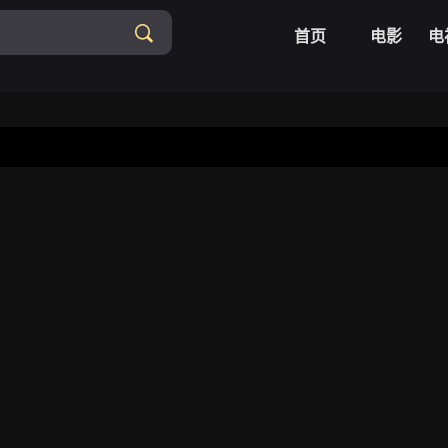
首页
电影
电