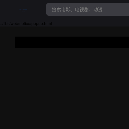
../libs/web/notice/popup.html