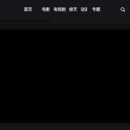
首页
电影
电视剧
综艺
动漫
专题
短剧大全
体育
资
20221207期
20221208期
../libs/web/notice/popup.html
20221209期
20221212期
20221213期
20221214期
20221215期
20221216期
20221219期
20221220期
20221221期
20221222期
20221223期
20221226期
20221227期
20221228期