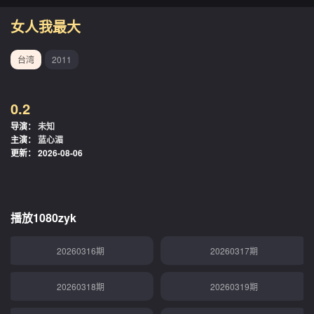
20260211期
20260212期
女人我最大
20260223期
20260224期
台湾
2011
20260225期
20260226期
0.2
20260302期
20260303期
导演：
未知
主演：
蓝心湄
20260304期
20260305期
更新：
2026-08-06
20260309期
20260310期
20260311期
20260312期
播放1080zyk
20260316期
20260317期
20260318期
20260319期