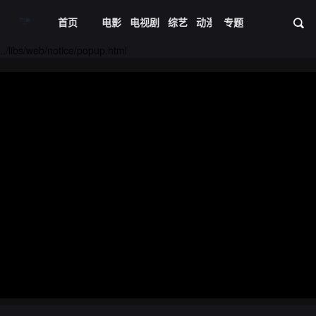
首页
电影
电视剧
综艺
动漫
专题
短剧大全
体育
资
20241209期
20241210期
../libs/web/notice/popup.html
20241211期
20241212期
20241216期
20241217期
20241218期
20241219期
20241220期
20241223期
20241224期
20241225期
20241226期
20241230期
20250101期
20250102期