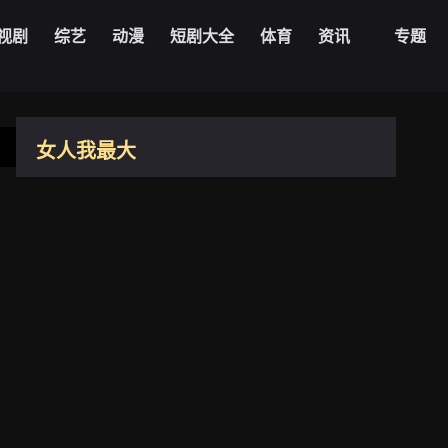
视剧
综艺
动漫
短剧大全
体育
资讯
专题
20221012期
20221013期
20221014期
20221018期
20221012期
女人我最大
20221019期
20221020期
20221013期
台湾
2011
20221021期
20221024期
20221014期
20221018期
20221025期
20221026期
8.4
20221019期
导演：
未知
20221027期
20221028期
主演：
蓝心湄
20221020期
更新：
2026-08-06
20221031期
20221101期
20221021期
20221024期
20221102期
20221103期
20221025期
播放1080zyk
20221104期
20221107期