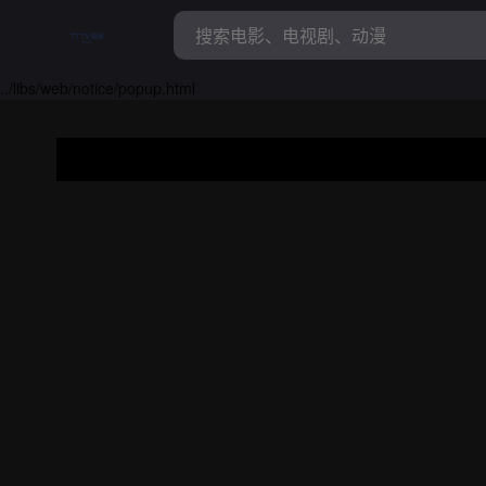
../libs/web/notice/popup.html