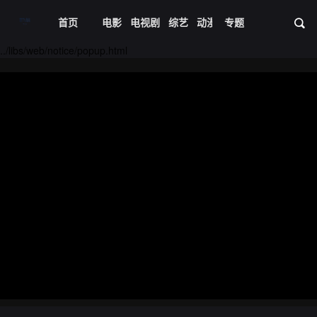
首页
电影
电视剧
综艺
动漫
专题
短剧大全
体育
资
20230620期
20230621期
../libs/web/notice/popup.html
20230622期
20230623期
20230626期
20230627期
20230628期
20230629期
20230630期
20230703期
20230704期
20230705期
20230706期
20230707期
20230710期
20230711期