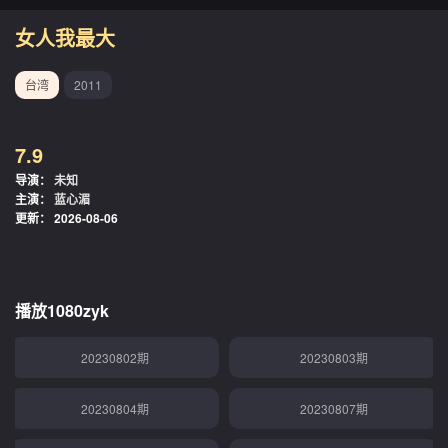
20230712期
20230713期
女人我最大
20230714期
20230717期
台湾
2011
20230718期
20230719期
7.9
20230720期
20230721期
导演：
未知
主演：
蓝心湄
20230724期
20230725期
更新：
2026-08-06
20230726期
20230727期
20230728期
20230801期
播放1080zyk
20230802期
20230803期
20230804期
20230807期