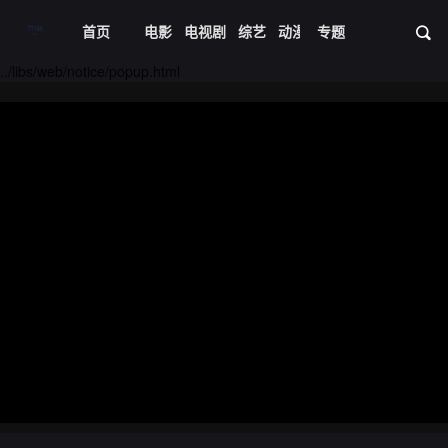
首页
电影
电视剧
综艺
动漫
专题
短剧大全
体育
资
20230517期
20230518期
../libs/web/notice/popup.html
20230519期
20230522期
20230523期
20230524期
20230525期
20230526期
20230529期
20230530期
20230531期
20230601期
20230602期
20230605期
20230606期
20230607期