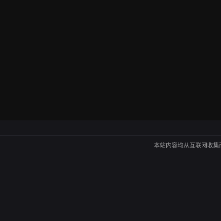
本站内容均从互联网收集