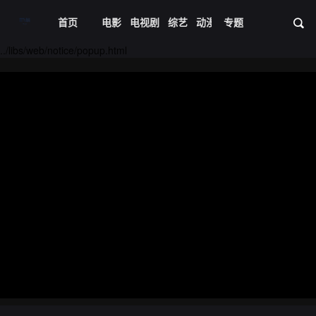
首页
电影
电视剧
综艺
动漫
专题
短剧大全
体育
资
20250514期
20250515期
../libs/web/notice/popup.html
20250519期
20250520期
20250521期
20250522期
20250526期
20250527期
20250528期
20250529期
20250602期
20250603期
20250604期
20250605期
20250609期
20250610期