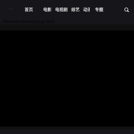
首页
电影
电视剧
综艺
动漫
专题
短剧大全
体育
资
../libs/web/notice/popup.html
20221012期
20221013期
20221014期
20221018期