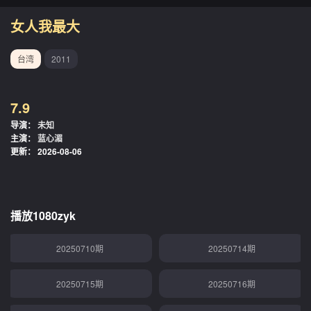
20250618期
20250619期
女人我最大
20250623期
20250624期
台湾
2011
20250625期
20250626期
7.9
20250627期
20250630期
导演：
未知
主演：
蓝心湄
20250701期
20250702期
更新：
2026-08-06
20250703期
20250707期
20250708期
20250709期
播放1080zyk
20250710期
20250714期
20250715期
20250716期