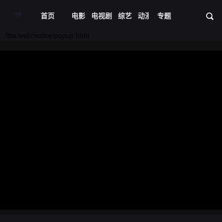
首页
电影
电视剧
综艺
动漫
专题
短剧大全
体育
资
20241009期
20241010期
../libs/web/notice/popup.html
20241014期
20241015期
20241016期
20241017期
20241021期
20241022期
20241023期
20241024期
20241028期
20241029期
20241030期
20241031期
20241104期
20241105期