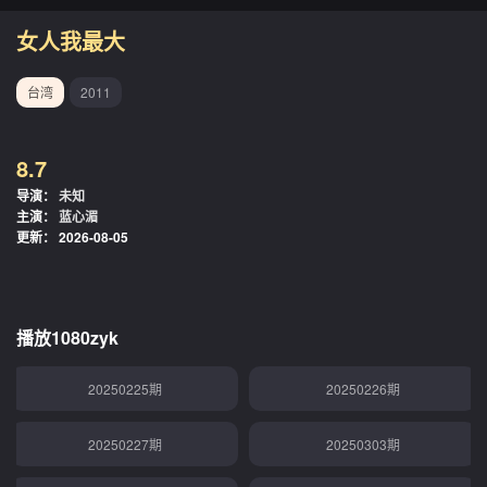
20250127期
20250203期
女人我最大
20250204期
20250205期
台湾
2011
20250206期
20250210期
8.7
20250211期
20250212期
导演：
未知
主演：
蓝心湄
20250213期
20250217期
更新：
2026-08-05
20250218期
20250219期
20250220期
20250224期
播放1080zyk
20250225期
20250226期
20250227期
20250303期