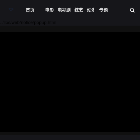
首页
电影
电视剧
综艺
动漫
专题
短剧大全
体育
资
20250423期
20250424期
../libs/web/notice/popup.html
20250428期
20250429期
20250430期
20250501期
20250505期
20250506期
20250507期
20250508期
20250512期
20250513期
20250514期
20250515期
20250519期
20250520期