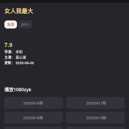
20250521期
20250522期
女人我最大
20250526期
20250527期
台湾
2011
20250528期
20250529期
7.9
20250602期
20250603期
导演：
未知
主演：
蓝心湄
20250604期
20250605期
更新：
2026-08-06
20250609期
20250610期
20250611期
20250612期
播放1080zyk
20250616期
20250617期
20250618期
20250619期