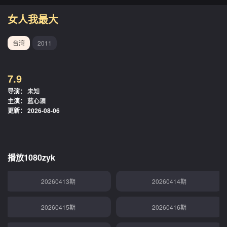
20260318期
20260319期
女人我最大
20260323期
20260324期
台湾
2011
20260325期
20260326期
7.9
20260330期
20260331期
导演：
未知
主演：
蓝心湄
20260401期
20260402期
更新：
2026-08-06
20260406期
20260407期
20260408期
20260409期
播放1080zyk
20260413期
20260414期
20260415期
20260416期