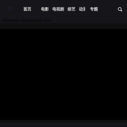
首页
电影
电视剧
综艺
动漫
专题
短剧大全
体育
资
20260211期
20260212期
../libs/web/notice/popup.html
20260223期
20260224期
20260225期
20260226期
20260302期
20260303期
20260304期
20260305期
20260309期
20260310期
20260311期
20260312期
20260316期
20260317期