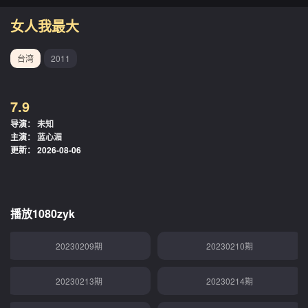
20230113期
20230116期
女人我最大
20230117期
20230118期
台湾
2011
20230119期
20230120期
7.9
20230130期
20230131期
导演：
未知
主演：
蓝心湄
20230201期
20230202期
更新：
2026-08-06
20230203期
20230206期
20230207期
20230208期
播放1080zyk
20230209期
20230210期
20230213期
20230214期